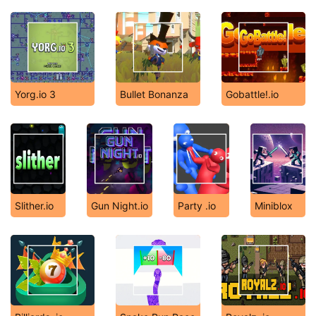
Yorg.io 3
Bullet Bonanza
Gobattle!.io
Slither.io
Gun Night.io
Party .io
Miniblox