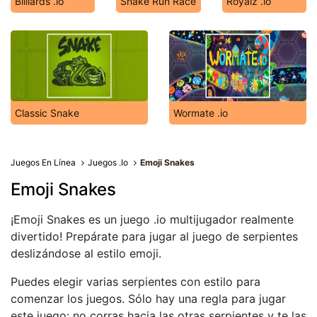
Billiards .io
Snake Run Race
Royalz .io
Classic Snake
Wormate .io
Juegos En Línea
Juegos .Io
Emoji Snakes
Emoji Snakes
¡Emoji Snakes es un juego .io multijugador realmente
divertido! Prepárate para jugar al juego de serpientes
deslizándose al estilo emoji.
Puedes elegir varias serpientes con estilo para
comenzar los juegos. Sólo hay una regla para jugar
este juego: no corras hacia las otras serpientes y te las