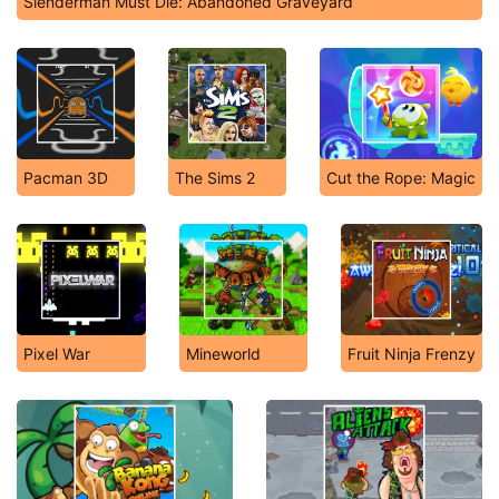
Slenderman Must Die: Abandoned Graveyard
Pacman 3D
The Sims 2
Cut the Rope: Magic
Pixel War
Mineworld
Fruit Ninja Frenzy