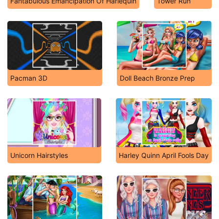
Fantabulous Emancipation Of Harlequin
Tower Run
Pacman 3D
Doll Beach Bronze Prep
Unicorn Hairstyles
Harley Quinn April Fools Day