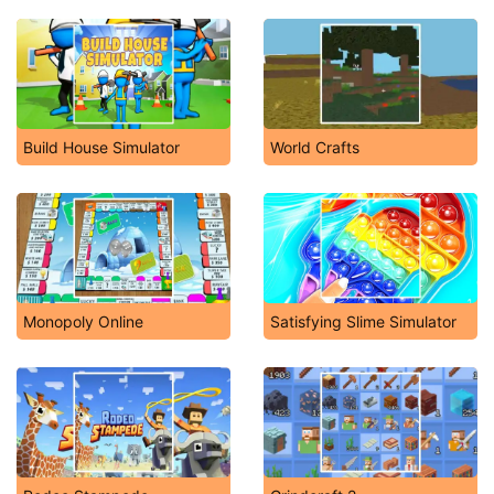
Build House Simulator
World Crafts
Monopoly Online
Satisfying Slime Simulator