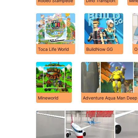
Rodeo Stampede
Dino Transport
Mine
Toca Life World
BuildNow GG
O
Mineworld
Adventure Aqua Man Deep 