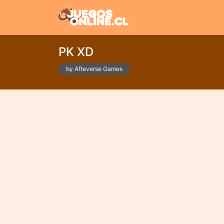
PK XD
by Afteverse Games