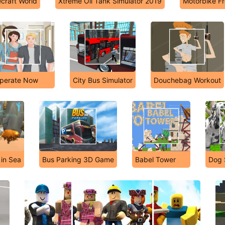
craft World
Xtreme Oil Tank Simulator 2019
Motorbike Fr
perate Now
City Bus Simulator
Douchebag Workout
in Sea
Bus Parking 3D Game
Babel Tower
Dog 