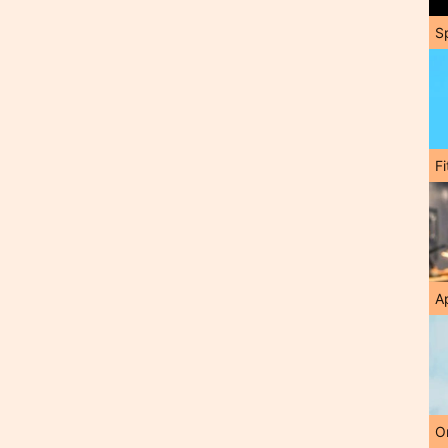
S
F
A
O