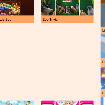
zle Zoo
Zoo Trivia
M
Fi
O