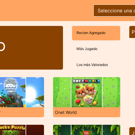
Seleccione una 
P
Recien Agregado
O
Más Jugado
Los más Valorados
r
Onet World
J