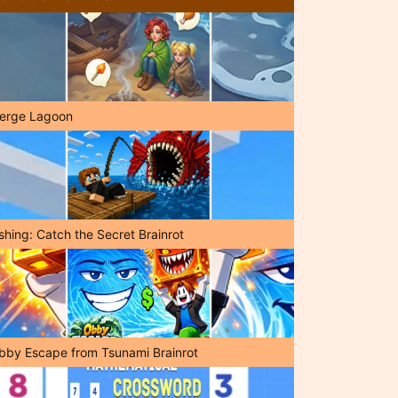
erge Lagoon
shing: Catch the Secret Brainrot
bby Escape from Tsunami Brainrot