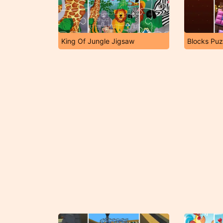
King Of Jungle Jigsaw
Blocks Puz