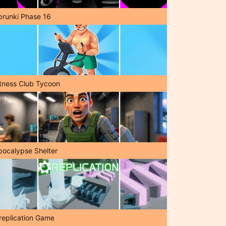
prunki Phase 16
itness Club Tycoon
pocalypse Shelter
replication Game