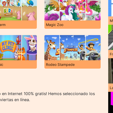
M
Farm
Magic Zoo
F
nic
Rodeo Stampede
L
 en Internet 100% gratis! Hemos seleccionado los
iertas en línea.