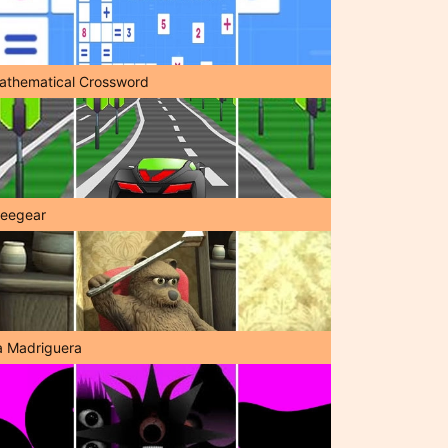
athematical Crossword
reegear
a Madriguera