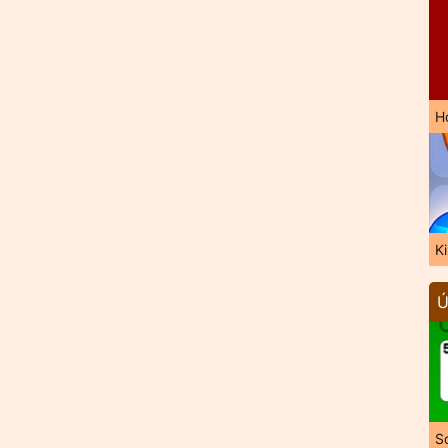
H
K
Ú
So