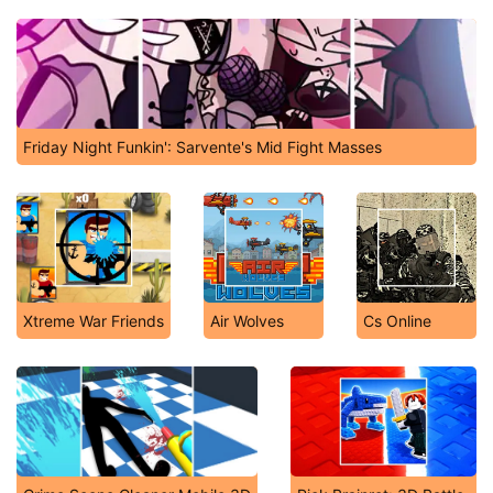
Friday Night Funkin': Sarvente's Mid Fight Masses
Xtreme War Friends
Air Wolves
Cs Online