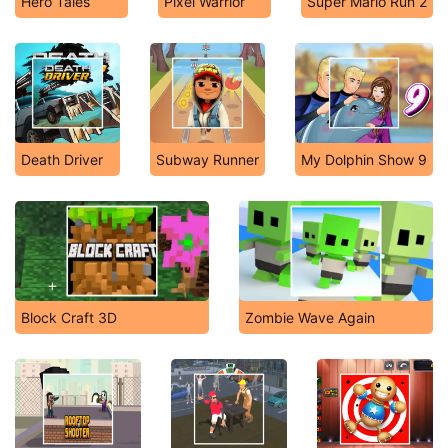
Hero Tales
Pixel Warrior
Super Mario Run 2
Death Driver
Subway Runner
My Dolphin Show 9
Block Craft 3D
Zombie Wave Again