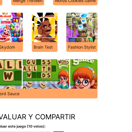
k
Merge Thirteen
Words Cookies Game
Skydom
Brain Test
Fashion Stylist
ord Sauce
VALUAR Y COMPARTIR
luar este juego (10 votos):