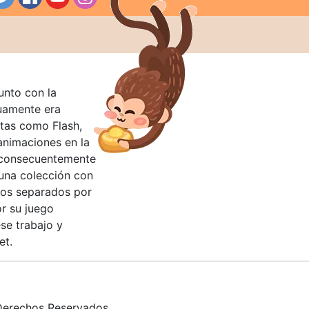
unto con la
guamente era
tas como Flash,
nimaciones en la
 consecuentemente
 una colección con
llos separados por
or su juego
se trabajo y
et.
erechos Reservados