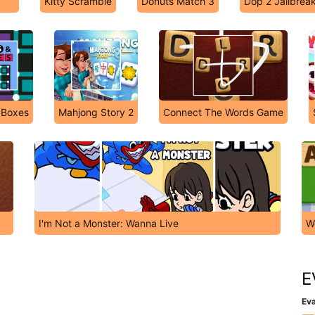
Kitty Scramble
Donuts Match 3
Dop 2 Jailbrea
 Boxes
Mahjong Story 2
Connect The Words Game
I'm Not a Monster: Wanna Live
W
E
Eva