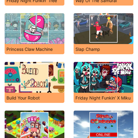
Friday Night Funkin' Tree
Way Of The Samurai
Princess Claw Machine
Slap Champ
Build Your Robot
Friday Night Funkin' X Miku