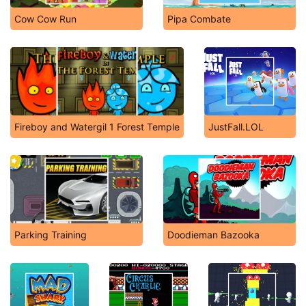
Cow Cow Run
Pipa Combate
Fireboy and Watergil 1 Forest Temple
JustFall.LOL
Parking Training
Doodieman Bazooka