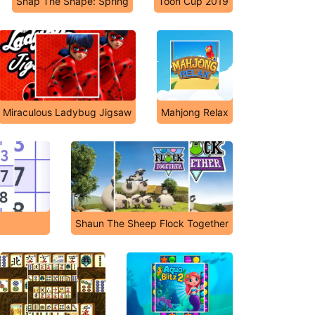
Snap The Shape: Spring
Toon Cup 2019
Miraculous Ladybug Jigsaw
Mahjong Relax
Shaun The Sheep Flock Together