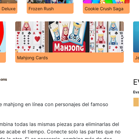
 Deluxe
Frozen Rush
Cookie Crush Saga
Mahjong Cards
J
sons
E
Eva
de mahjong en línea con personajes del famoso
bina todas las mismas piezas para eliminarlas del
se acabe el tiempo. Conecte solo las partes que no