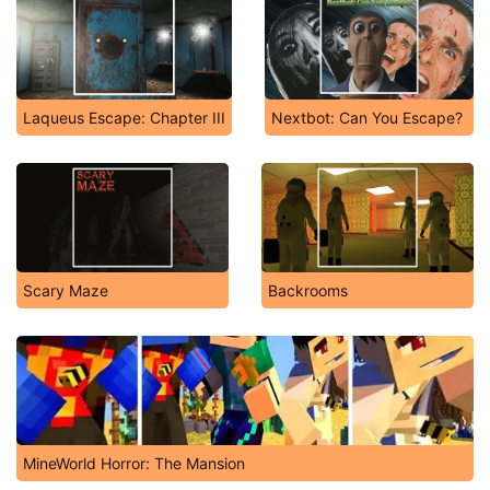
Laqueus Escape: Chapter III
Nextbot: Can You Escape?
Scary Maze
Backrooms
MineWorld Horror: The Mansion