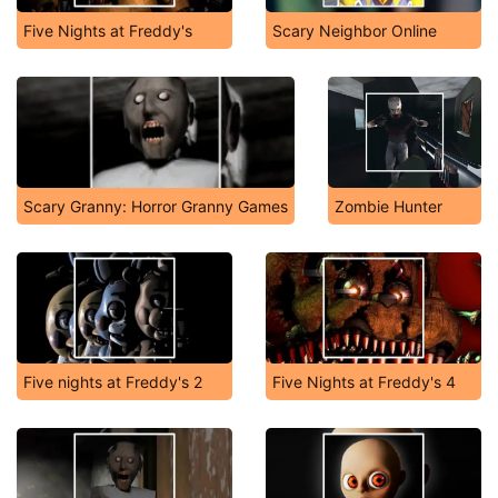
Five Nights at Freddy's
Scary Neighbor Online
Scary Granny: Horror Granny Games
Zombie Hunter
Five nights at Freddy's 2
Five Nights at Freddy's 4