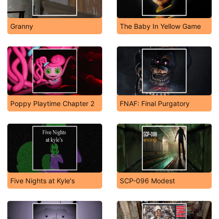
Granny
The Baby In Yellow Game
Poppy Playtime Chapter 2
FNAF: Final Purgatory
Five Nights at Kyle's
SCP-096 Modest