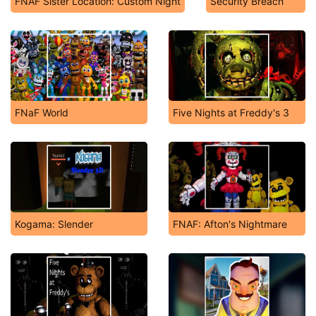
FNAF Sister Location: Custom Night
Security Breach
FNaF World
Five Nights at Freddy's 3
Kogama: Slender
FNAF: Afton's Nightmare