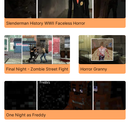
Slenderman History WWII Faceless Horror
Final Night - Zombie Street Fight
Horror Granny
One Night as Freddy