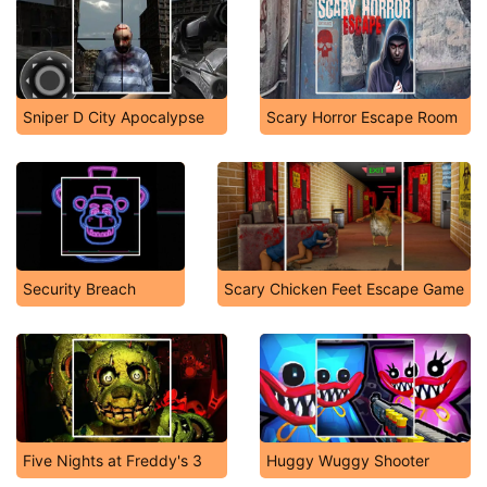
Sniper D City Apocalypse
Scary Horror Escape Room
Security Breach
Scary Chicken Feet Escape Game
Five Nights at Freddy's 3
Huggy Wuggy Shooter