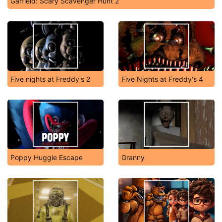
Garfield: Scary Scavenger Hunt 2
Five nights at Freddy's 2
Five Nights at Freddy's 4
Poppy Huggie Escape
Granny