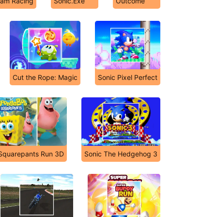
eam Racing
Sonic.Exe
Outcome
Cut the Rope: Magic
Sonic Pixel Perfect
Squarepants Run 3D
Sonic The Hedgehog 3