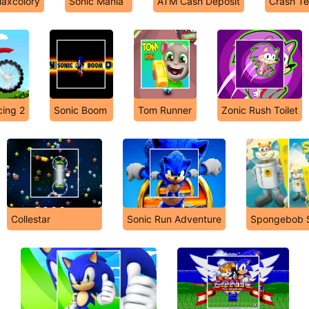
laxcolory
Sonic Mania
ATM Cash Deposit
Crash T
cing 2
Sonic Boom
Tom Runner
Zonic Rush Toilet
Collestar
Sonic Run Adventure
Spongebob 