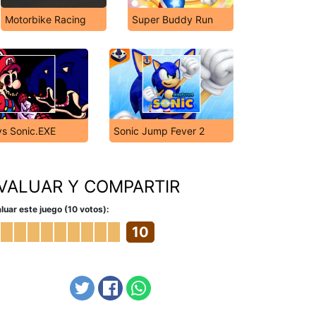
Motorbike Racing
Super Buddy Run
vs Sonic.EXE
Sonic Jump Fever 2
VALUAR Y COMPARTIR
luar este juego (10 votos):
10