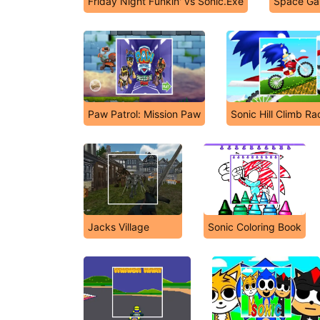
Friday Night Funkin' vs Sonic.Exe
Space Ga
Paw Patrol: Mission Paw
Sonic Hill Climb Ra
Jacks Village
Sonic Coloring Book