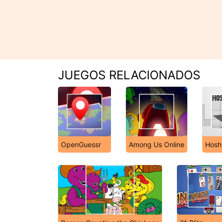
JUEGOS RELACIONADOS
OpenGuessr
Among Us Online
Hosh