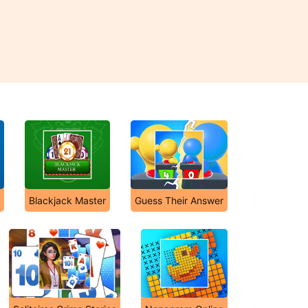
Blackjack Master
Guess Their Answer