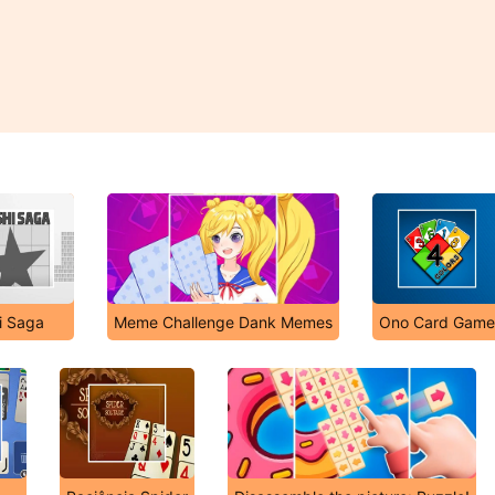
i Saga
Meme Challenge Dank Memes
Ono Card Game