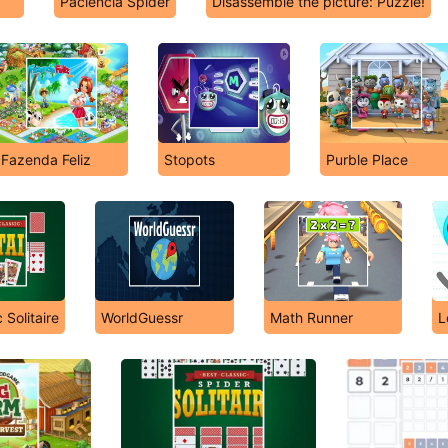
Paciência Spider
Disassemble the picture: Puzzle!
Fazenda Feliz
Stopots
Purble Place
 Solitaire
WorldGuessr
Math Runner
L