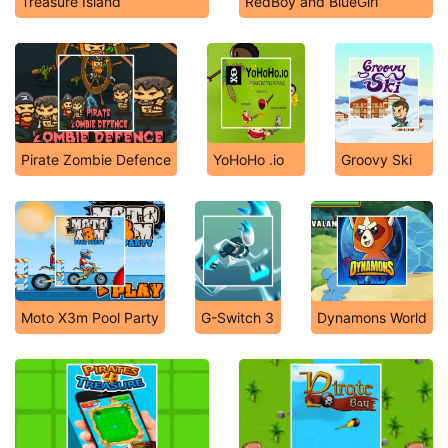
Treasure Island
RedBoy and BlueGirl
Pirate Zombie Defence
YoHoHo .io
Groovy Ski
Moto X3m Pool Party
G-Switch 3
Dynamons World