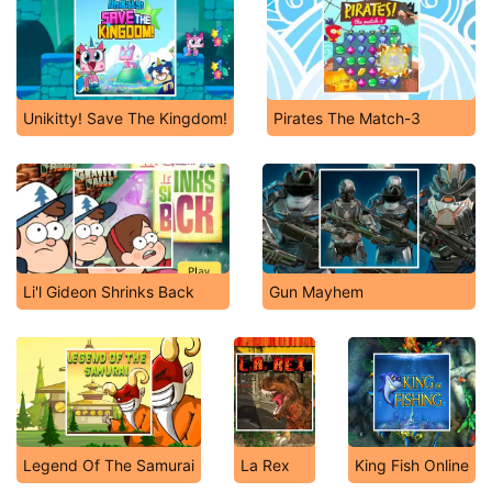
Unikitty! Save The Kingdom!
Pirates The Match-3
Li'l Gideon Shrinks Back
Gun Mayhem
Legend Of The Samurai
La Rex
King Fish Online