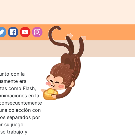
unto con la
guamente era
tas como Flash,
nimaciones en la
 consecuentemente
 una colección con
llos separados por
or su juego
se trabajo y