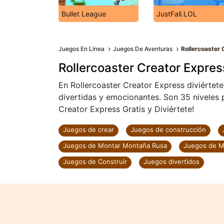
Bullet League
JustFall.LOL
Juegos En Línea
Juegos De Aventuras
Rollercoaster 
Rollercoaster Creator Expres
En Rollercoaster Creator Express diviértet
divertidas y emocionantes. Son 35 niveles 
Creator Express Gratis y Diviértete!
Juegos de crear
Juegos de construcción
Juegos de Montar Montaña Rusa
Juegos de M
Juegos de Construir
Juegos divertidos