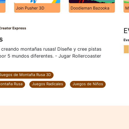
Join Pusher 3D
Doodieman Bazooka
M
Creator Express
E
s
Eva
e creando montañas rusas! Diseñe y cree pistas
por 5 mundos diferentes. - Jugar Rollercoaster
Juegos de Montaña Rusa 3D
ontaña Rusa
Juegos Radicales
Juegos de Niños