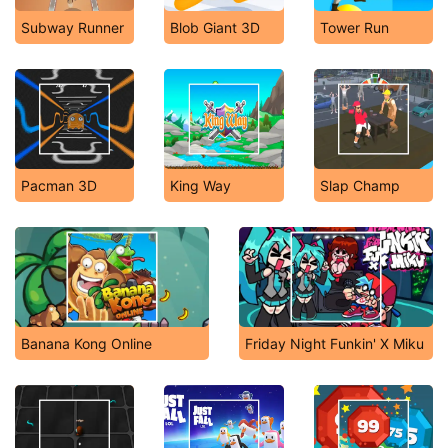
Subway Runner
Blob Giant 3D
Tower Run
Pacman 3D
King Way
Slap Champ
Banana Kong Online
Friday Night Funkin' X Miku