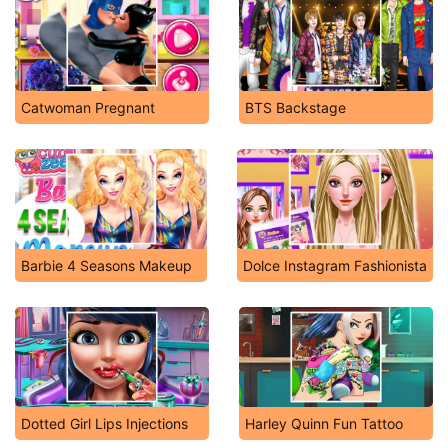
Catwoman Pregnant
BTS Backstage
Barbie 4 Seasons Makeup
Dolce Instagram Fashionista
Dotted Girl Lips Injections
Harley Quinn Fun Tattoo