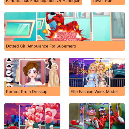
Fantabulous Emancipation Of Harlequin
Tower Run
Dotted Girl Ambulance For Superhero
Perfect Prom Dressup
Ellie Fashion Week Model