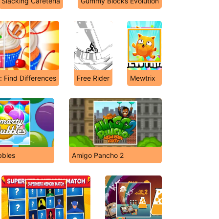
Slacking Cafeteria
Gummy Blocks Evolution
 Find Differences
Free Rider
Mewtrix
bbles
Amigo Pancho 2