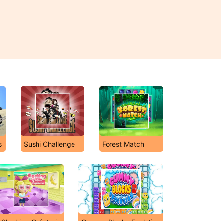
s
Sushi Challenge
Forest Match