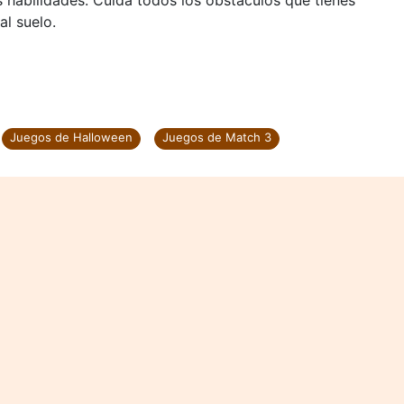
 habilidades. Cuida todos los obstáculos que tienes
al suelo.
Juegos de Halloween
Juegos de Match 3