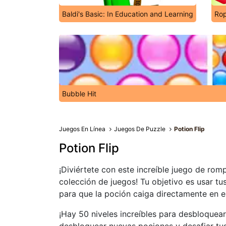
Baldi's Basic: In Education and Learning
Rop
Bubble Hit
Juegos En Línea
Juegos De Puzzle
Potion Flip
Potion Flip
¡Diviértete con este increíble juego de r
colección de juegos! Tu objetivo es usar tu
para que la poción caiga directamente en el
¡Hay 50 niveles increíbles para desbloquea