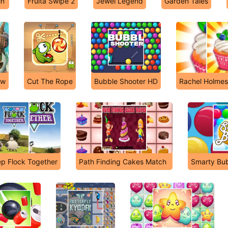
in
Fruita Swipe 2
Jewel Legend
Garden Tales
aw
Cut The Rope
Bubble Shooter HD
Rachel Holmes:
p Flock Together
Path Finding Cakes Match
Smarty Bu