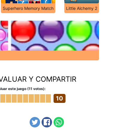
Superhero Memory Match
Little Alchemy 2
VALUAR Y COMPARTIR
luar este juego (11 votos):
10