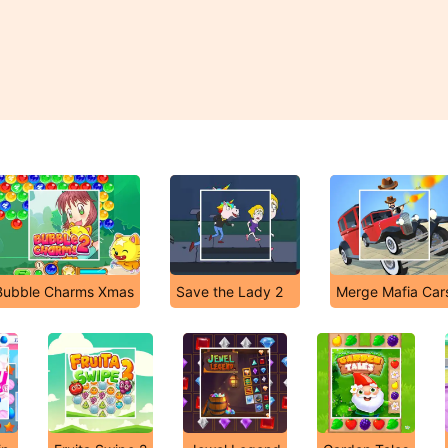
Bubble Charms Xmas
Save the Lady 2
Merge Mafia Car