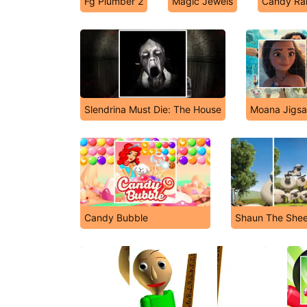
Fg Plumber 2
Magic Jewels
Candy Ra
Slendrina Must Die: The House
Moana Jigs
Candy Bubble
Shaun The Shee