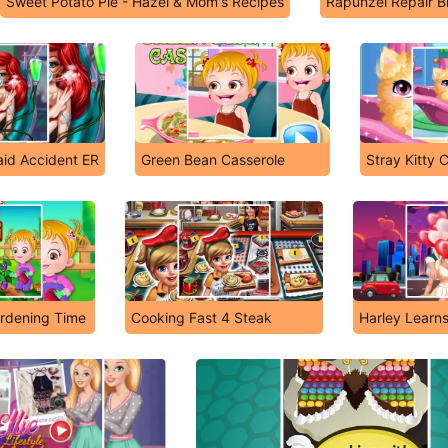
Sweet Potato Pie - Hazel & Mom's Recipes
Rapunzel Repair B
id Accident ER
Green Bean Casserole
Stray Kitty 
rdening Time
Cooking Fast 4 Steak
Harley Learn