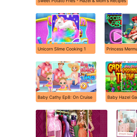
Sweet Potato Fries - Hazel & Mom's Recipes
Unicorn Slime Cooking 1
Princess Merma
Baby Cathy Ep8: On Cruise
Baby Hazel Ga