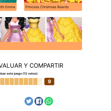
with Emma
Princess Christmas Beards
VALUAR Y COMPARTIR
luar este juego (12 votos):
9