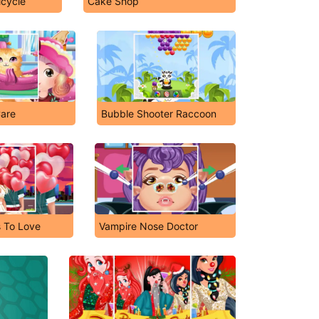
icycle
Cake Shop
Care
Bubble Shooter Raccoon
s To Love
Vampire Nose Doctor