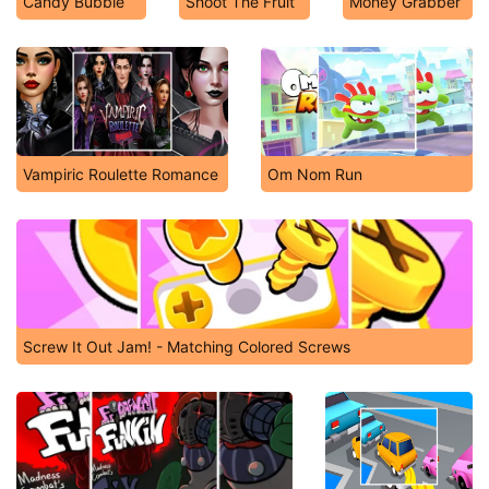
Candy Bubble
Shoot The Fruit
Money Grabber
Vampiric Roulette Romance
Om Nom Run
Screw It Out Jam! - Matching Colored Screws