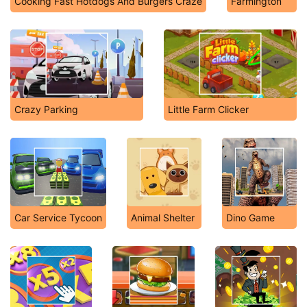
Cooking Fast Hotdogs And Burgers Craze
Farmington
Crazy Parking
Little Farm Clicker
Car Service Tycoon
Animal Shelter
Dino Game