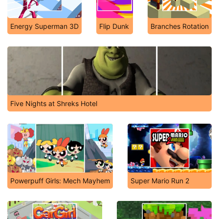
Energy Superman 3D
Flip Dunk
Branches Rotation
Five Nights at Shreks Hotel
Powerpuff Girls: Mech Mayhem
Super Mario Run 2