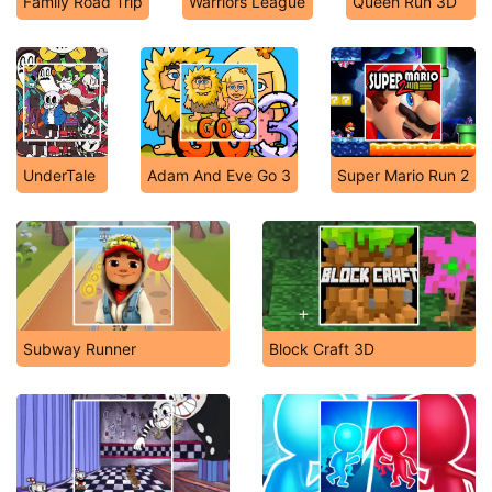
Family Road Trip
Warriors League
Queen Run 3D
UnderTale
Adam And Eve Go 3
Super Mario Run 2
Subway Runner
Block Craft 3D