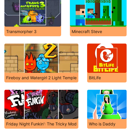
Transmorpher 3
Minecraft Steve
Fireboy and Watergirl 2 Light Temple
BitLife
Friday Night Funkin': The Tricky Mod
Who is Daddy