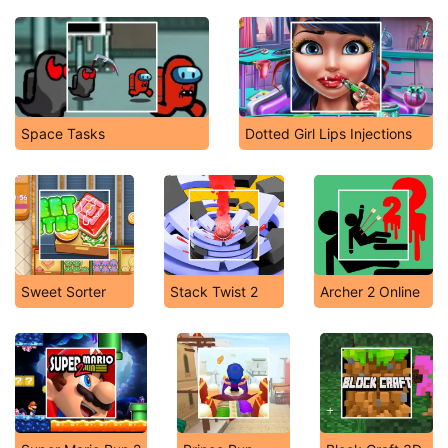
Space Tasks
Dotted Girl Lips Injections
Sweet Sorter
Stack Twist 2
Archer 2 Online