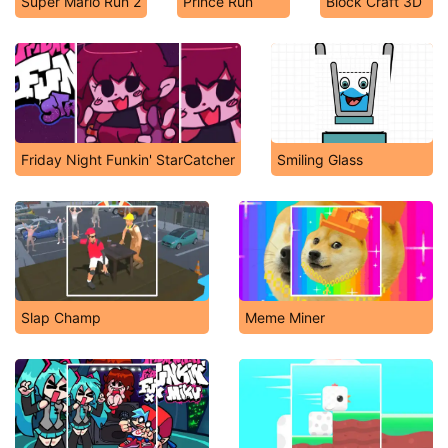
Super Mario Run 2
Prince Run
Block Craft 3D
Friday Night Funkin' StarCatcher
Smiling Glass
Slap Champ
Meme Miner