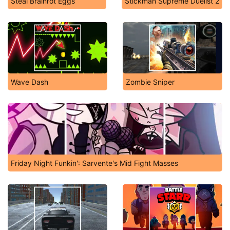
Steal Brainrot Eggs
Stickman Supreme Duelist 2
Wave Dash
Zombie Sniper
Friday Night Funkin': Sarvente's Mid Fight Masses