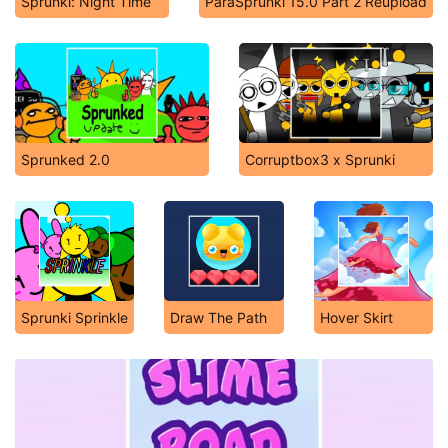
Sprunki: Night Time
ParaSprunki 15.0 Part 2 Reupload
Sprunked 2.0
Corruptbox3 x Sprunki
Sprunki Sprinkle
Draw The Path
Hover Skirt