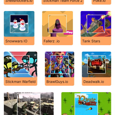
Shellshockers.io
Stickman Team Force 2
Poke.io
Snowwars IO
Fallerz .io
Tank Stars
Stickman Warfield
BrawlGuys.io
Deadwalk.io