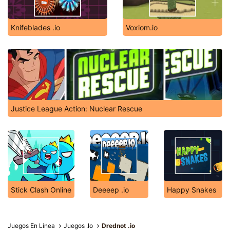
Knifeblades .io
Voxiom.io
Justice League Action: Nuclear Rescue
Stick Clash Online
Deeeep .io
Happy Snakes
Juegos En Línea
Juegos .Io
Drednot .io