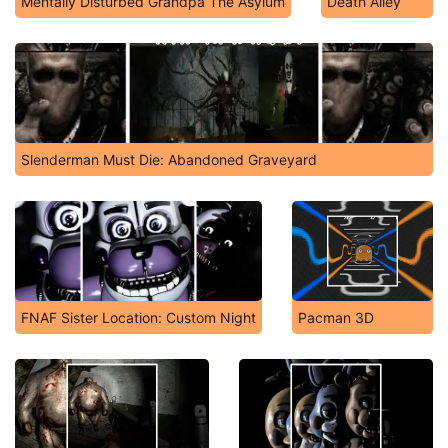
Mentally Disturbed Grandpa The Asylum
Death Alley
Slenderman Must Die: Abandoned Graveyard
FNAF Sister Location: Custom Night
Pacman 3D