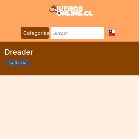
Categorías
Dreader
by Donitz