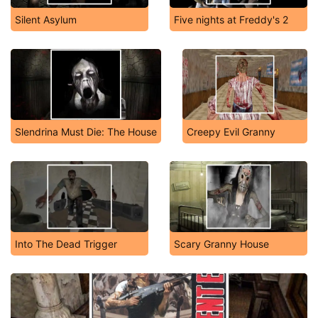
Silent Asylum
Five nights at Freddy's 2
Slendrina Must Die: The House
Creepy Evil Granny
Into The Dead Trigger
Scary Granny House