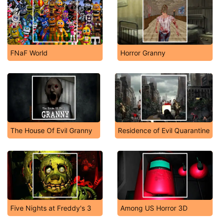
FNaF World
Horror Granny
The House Of Evil Granny
Residence of Evil Quarantine
Five Nights at Freddy's 3
Among US Horror 3D