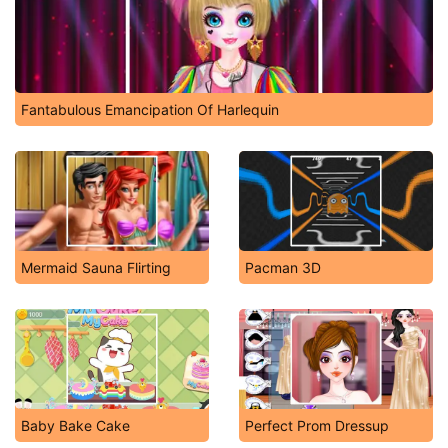
Fantabulous Emancipation Of Harlequin
Mermaid Sauna Flirting
Pacman 3D
Baby Bake Cake
Perfect Prom Dressup