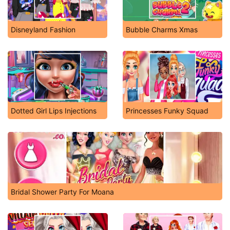
Disneyland Fashion
Bubble Charms Xmas
Dotted Girl Lips Injections
Princesses Funky Squad
Bridal Shower Party For Moana