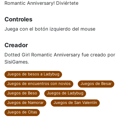
Romantic Anniversary! Diviértete
Controles
Juega con el botón izquierdo del mouse
Creador
Dotted Girl Romantic Anniversary fue creado por
SisiGames.
Juegos de besos a Ladybug
Juegos de encuentros con novios
Juegos de Besar
Juegos de Beso
Juegos de Ladybug
Juegos de Namorar
Juegos de San Valentín
Juegos de Citas