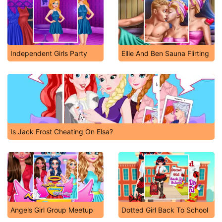
Independent Girls Party
Ellie And Ben Sauna Flirting
Is Jack Frost Cheating On Elsa?
Angels Girl Group Meetup
Dotted Girl Back To School