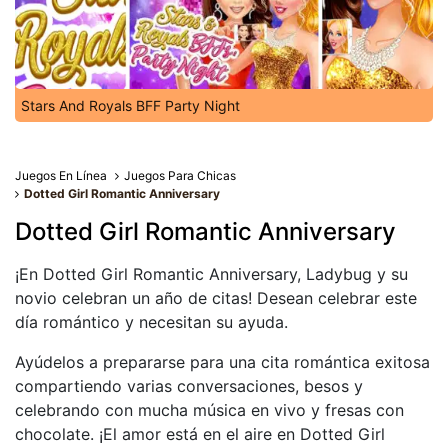
Stars And Royals BFF Party Night
Juegos En Línea
Juegos Para Chicas
Dotted Girl Romantic Anniversary
Dotted Girl Romantic Anniversary
¡En Dotted Girl Romantic Anniversary, Ladybug y su
novio celebran un año de citas! Desean celebrar este
día romántico y necesitan su ayuda.
Ayúdelos a prepararse para una cita romántica exitosa
compartiendo varias conversaciones, besos y
celebrando con mucha música en vivo y fresas con
chocolate. ¡El amor está en el aire en Dotted Girl