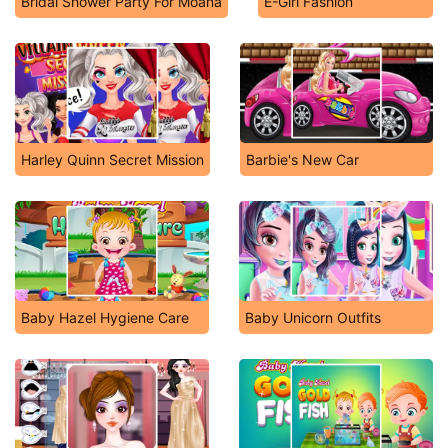
Bridal Shower Party For Moana
E-Girl Fashion
Harley Quinn Secret Mission
Barbie's New Car
Baby Hazel Hygiene Care
Baby Unicorn Outfits