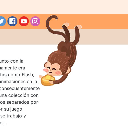
unto con la
guamente era
tas como Flash,
nimaciones en la
 consecuentemente
 una colección con
llos separados por
or su juego
se trabajo y
et.