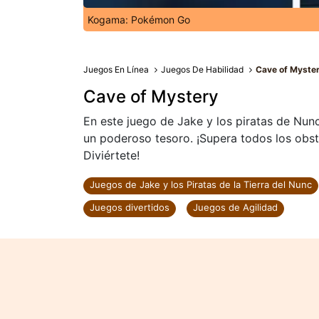
Kogama: Pokémon Go
Juegos En Línea
Juegos De Habilidad
Cave of Myste
Cave of Mystery
En este juego de Jake y los piratas de Nun
un poderoso tesoro. ¡Supera todos los obst
Diviértete!
Juegos de Jake y los Piratas de la Tierra del Nunc
Juegos divertidos
Juegos de Agilidad