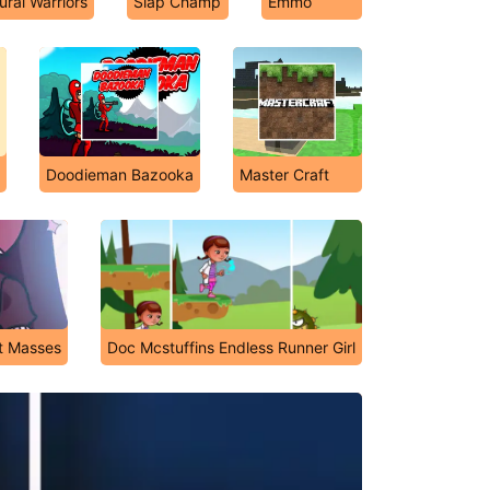
rai Warriors
Slap Champ
Emmo
Doodieman Bazooka
Master Craft
ht Masses
Doc Mcstuffins Endless Runner Girl