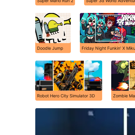
Super Mario Run 2
Super 3d World Adventu
Doodle Jump
Friday Night Funkin' X Mik
Robot Hero City Simulator 3D
Zombie Ma