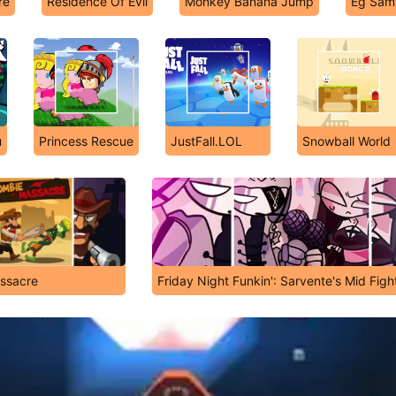
re
Residence Of Evil
Monkey Banana Jump
Eg Samu
u
Princess Rescue
JustFall.LOL
Snowball World
ssacre
Friday Night Funkin': Sarvente's Mid Fig