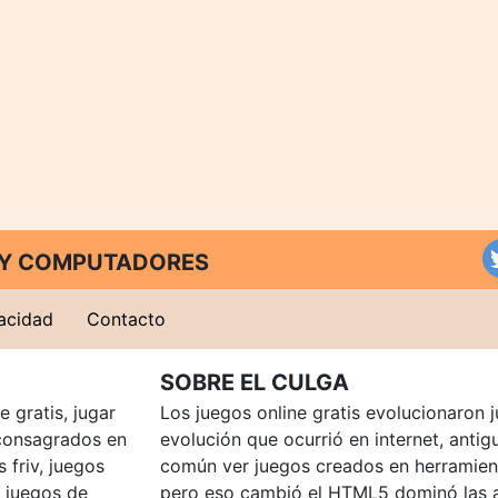
T Y COMPUTADORES
vacidad
Contacto
SOBRE EL CULGA
 gratis, jugar
Los juegos online gratis evolucionaron j
consagrados en
evolución que ocurrió en internet, anti
 friv, juegos
común ver juegos creados en herramien
, juegos de
pero eso cambió el HTML5 dominó las a