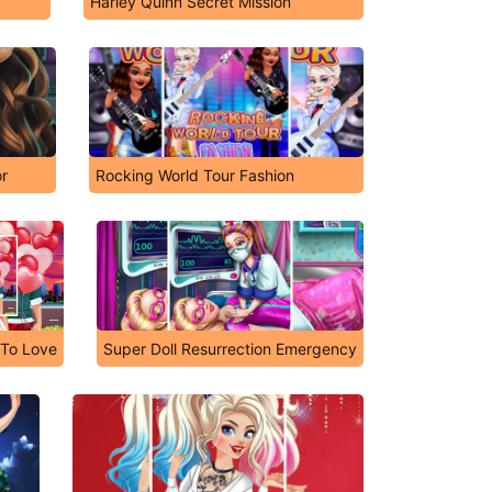
Harley Quinn Secret Mission
or
Rocking World Tour Fashion
 To Love
Super Doll Resurrection Emergency