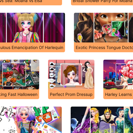
Vs Sea: Moana Vs Elsa
Bridal Shower Party For Moana
ulous Emancipation Of Harlequin
Exotic Princess Tongue Doct
ing Fast Halloween
Perfect Prom Dressup
Harley Learns