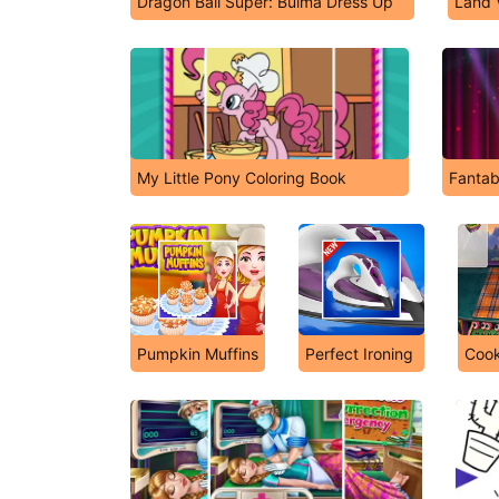
Dragon Ball Super: Bulma Dress Up
Land 
My Little Pony Coloring Book
Fantab
Pumpkin Muffins
Perfect Ironing
Cook