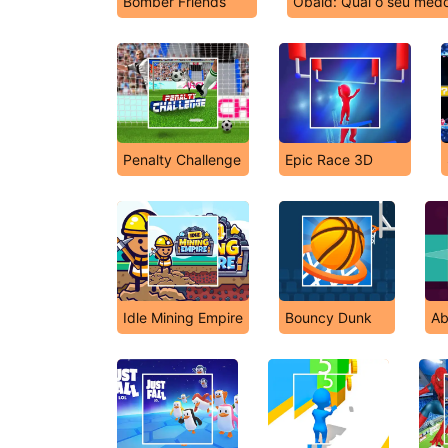
Bomber Friends
Obaid: Qual o seu medo
Penalty Challenge
Epic Race 3D
Idle Mining Empire
Bouncy Dunk
Ab