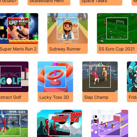
 oculto?
Skateboard Hero
Space Tasks
M
Super Mario Run 2
Subway Runner
SS Euro Cup 2021
stract Golf
Lucky Toss 3D
Slap Champ
Frid