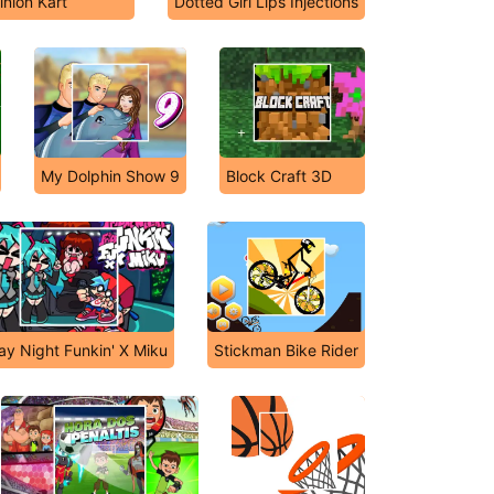
inion Kart
Dotted Girl Lips Injections
My Dolphin Show 9
Block Craft 3D
ay Night Funkin' X Miku
Stickman Bike Rider