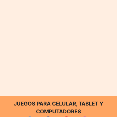
JUEGOS PARA CELULAR, TABLET Y
COMPUTADORES