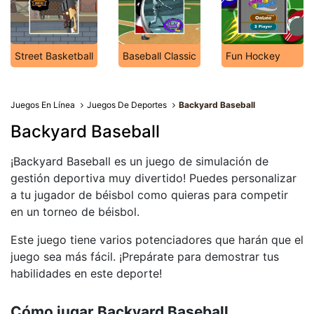
Street Basketball
Baseball Classic
Fun Hockey
Juegos En Línea
Juegos De Deportes
Backyard Baseball
Backyard Baseball
¡Backyard Baseball es un juego de simulación de
gestión deportiva muy divertido! Puedes personalizar
a tu jugador de béisbol como quieras para competir
en un torneo de béisbol.
Este juego tiene varios potenciadores que harán que el
juego sea más fácil. ¡Prepárate para demostrar tus
habilidades en este deporte!
Cómo jugar Backyard Baseball