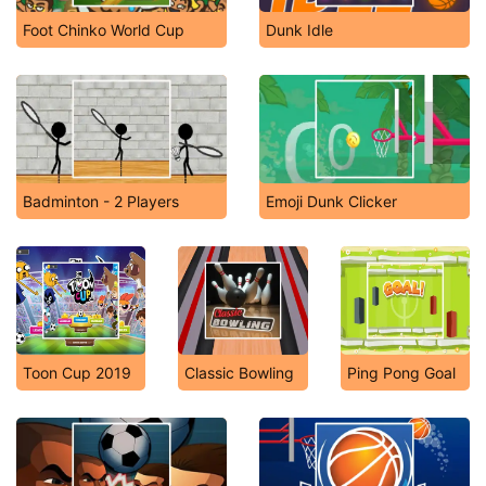
Foot Chinko World Cup
Dunk Idle
Badminton - 2 Players
Emoji Dunk Clicker
Toon Cup 2019
Classic Bowling
Ping Pong Goal