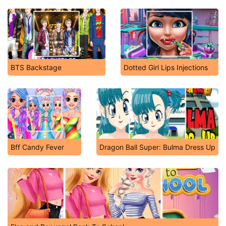
BTS Backstage
Dotted Girl Lips Injections
Bff Candy Fever
Dragon Ball Super: Bulma Dress Up