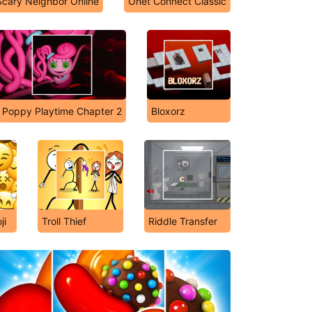
Scary Neighbor Online
Onet Connect Classic
Poppy Playtime Chapter 2
Bloxorz
ji
Troll Thief
Riddle Transfer