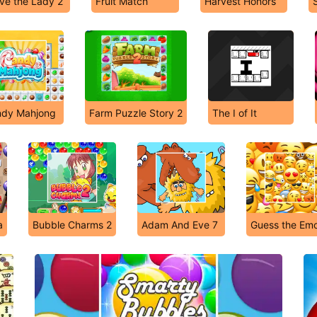
ve the Lady 2
Fruit Match
Harvest Honors
dy Mahjong
Farm Puzzle Story 2
The I of It
a
Bubble Charms 2
Adam And Eve 7
Guess the Emo