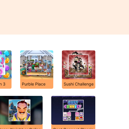
n 3
Purble Place
Sushi Challenge