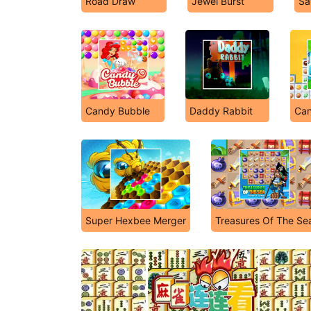
Road Draw
Jewel Burst
Sa
Candy Bubble
Daddy Rabbit
Can
Super Hexbee Merger
Treasures Of The Se