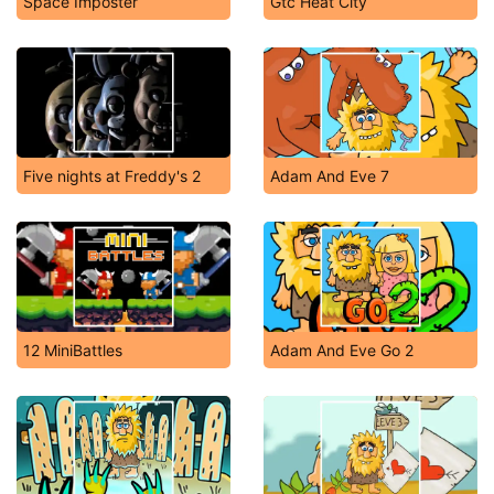
Space Imposter
Gtc Heat City
Five nights at Freddy's 2
Adam And Eve 7
12 MiniBattles
Adam And Eve Go 2