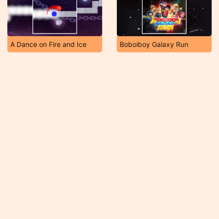
A Dance on Fire and Ice
Boboiboy Galaxy Run