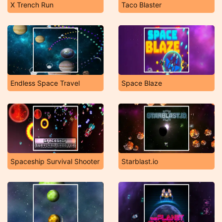
X Trench Run
Taco Blaster
Endless Space Travel
Space Blaze
Spaceship Survival Shooter
Starblast.io