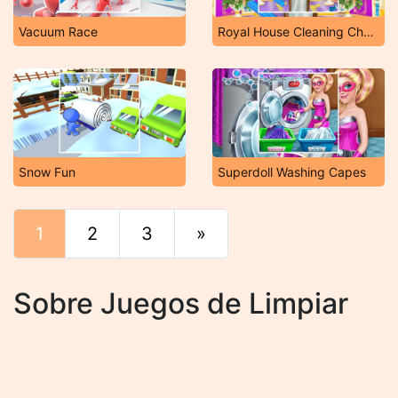
Vacuum Race
Royal House Cleaning Challenge
Snow Fun
Superdoll Washing Capes
1
2
3
»
Final
Sobre Juegos de Limpiar