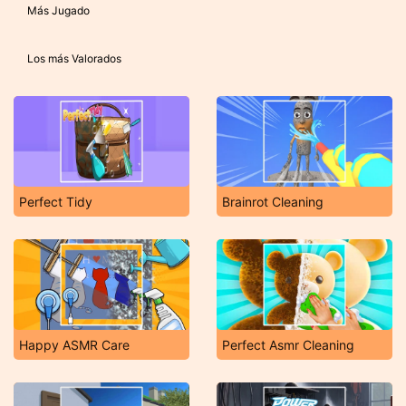
Más Jugado
Los más Valorados
Perfect Tidy
Brainrot Cleaning
Happy ASMR Care
Perfect Asmr Cleaning