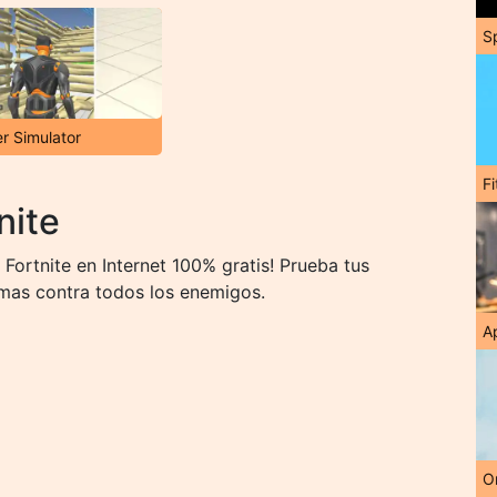
S
er Simulator
F
nite
ortnite en Internet 100% gratis! Prueba tus
rmas contra todos los enemigos.
A
O