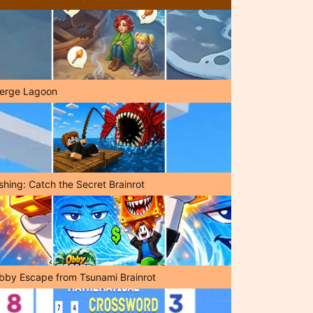
erge Lagoon
shing: Catch the Secret Brainrot
bby Escape from Tsunami Brainrot