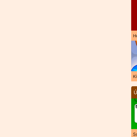
H
K
Ú
So