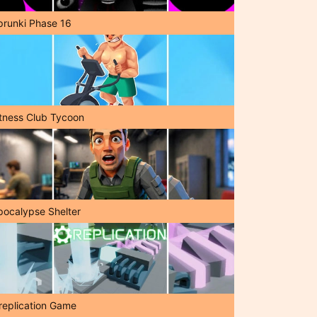
prunki Phase 16
itness Club Tycoon
pocalypse Shelter
replication Game