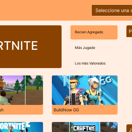
Seleccione una 
P
Recien Agregado
RTNITE
Más Jugado
Los más Valorados
sh
BuildNow GG
J