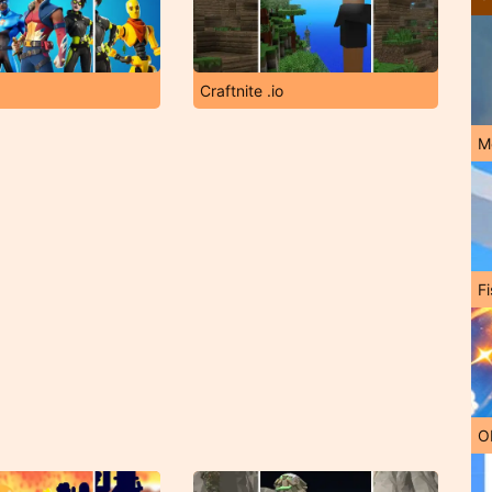
Craftnite .io
M
Fi
O