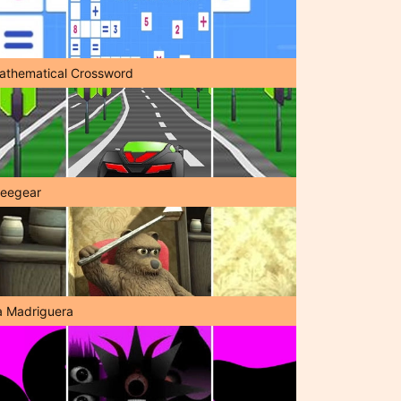
athematical Crossword
reegear
a Madriguera