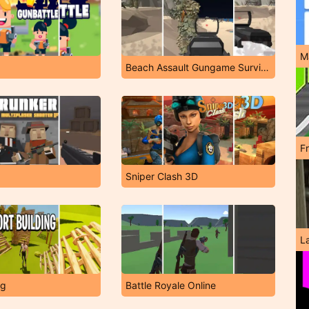
M
Beach Assault Gungame Survival
F
Sniper Clash 3D
L
ng
Battle Royale Online